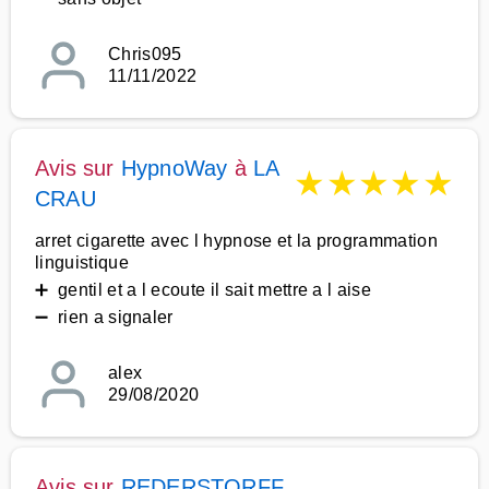
Chris095
11/11/2022
Avis sur
HypnoWay
à
LA
★
★
★
★
★
CRAU
arret cigarette avec l hypnose et la programmation
linguistique
➕ gentil et a l ecoute il sait mettre a l aise
➖ rien a signaler
alex
29/08/2020
Avis sur
REDERSTORFF