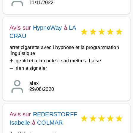
11/11/2022
Avis sur
HypnoWay
à
LA
★
★
★
★
★
CRAU
arret cigarette avec l hypnose et la programmation
linguistique
➕ gentil et a l ecoute il sait mettre a l aise
➖ rien a signaler
alex
29/08/2020
Avis sur
REDERSTORFF
★
★
★
★
★
Isabelle
à
COLMAR