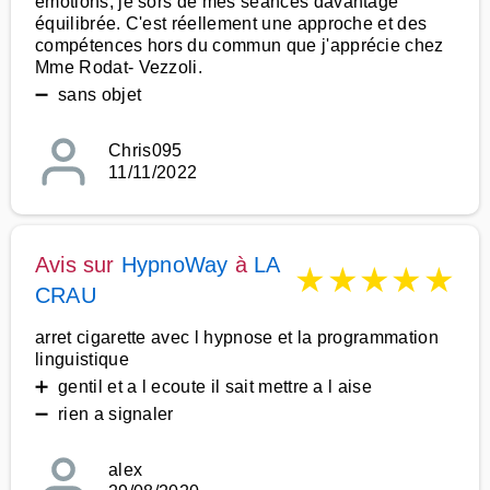
émotions, je sors de mes séances davantage
équilibrée. C'est réellement une approche et des
compétences hors du commun que j'apprécie chez
Mme Rodat- Vezzoli.
➖ sans objet
Chris095
11/11/2022
Avis sur
HypnoWay
à
LA
★
★
★
★
★
CRAU
arret cigarette avec l hypnose et la programmation
linguistique
➕ gentil et a l ecoute il sait mettre a l aise
➖ rien a signaler
alex