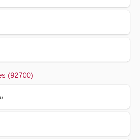
es (92700)
s)