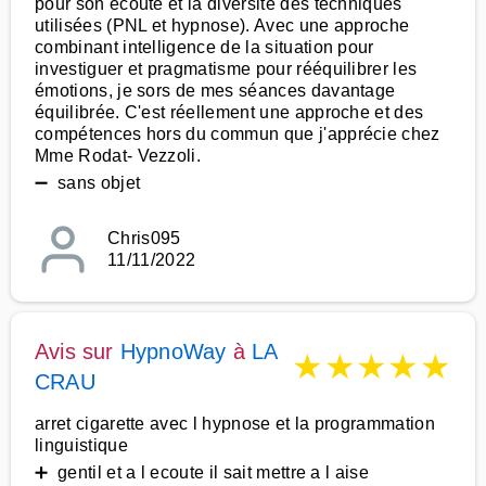
pour son écoute et la diversité des techniques
utilisées (PNL et hypnose). Avec une approche
combinant intelligence de la situation pour
investiguer et pragmatisme pour rééquilibrer les
émotions, je sors de mes séances davantage
équilibrée. C'est réellement une approche et des
compétences hors du commun que j'apprécie chez
Mme Rodat- Vezzoli.
➖ sans objet
Chris095
11/11/2022
Avis sur
HypnoWay
à
LA
★
★
★
★
★
CRAU
arret cigarette avec l hypnose et la programmation
linguistique
➕ gentil et a l ecoute il sait mettre a l aise