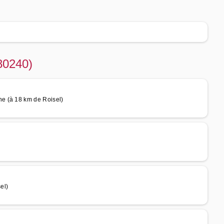
80240)
e (à 18 km de Roisel)
el)