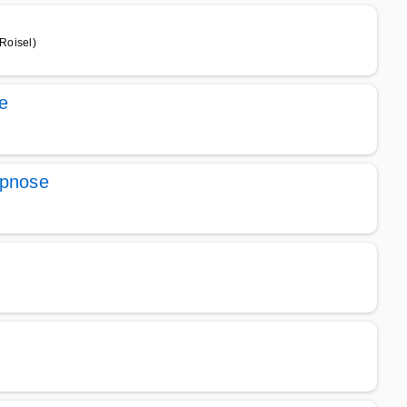
Roisel)
e
ypnose