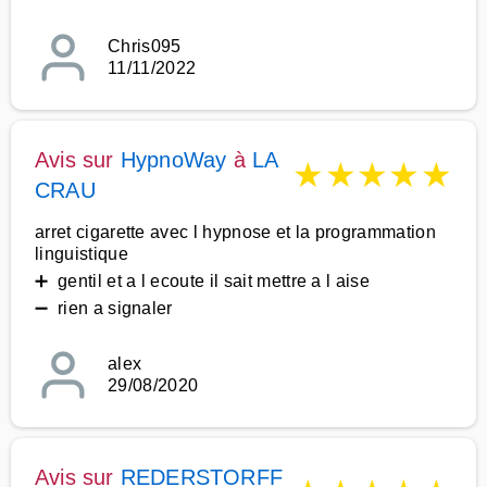
Chris095
11/11/2022
Avis sur
HypnoWay
à
LA
★
★
★
★
★
CRAU
arret cigarette avec l hypnose et la programmation
linguistique
➕ gentil et a l ecoute il sait mettre a l aise
➖ rien a signaler
alex
29/08/2020
Avis sur
REDERSTORFF