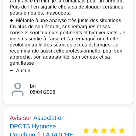
Confiance en moi. je la contactais pour un burn out
Puis de fil en aiguille elle a su debloquer certaines
peurs enfouies, inavouees..
➕ Mélanie à une analyse très juste des situations.
En plus de son écoute, ses remarques et ses
conseils sont toujours pertinents et bienveillants. Je
me suis sentie à l’aise et j’ai remarqué une belle
évolution au fil des séances et des échanges. Je
recommande aussi cette professionnelle, pour son
approche, son adaptabilité, son sérieux et sa
gentillesse.
➖ Aucun
bri
05/04/2026
Avis sur
Association
DPCTS Hypnose
★
★
★
★
★
Coaching
à
LA ROCHE