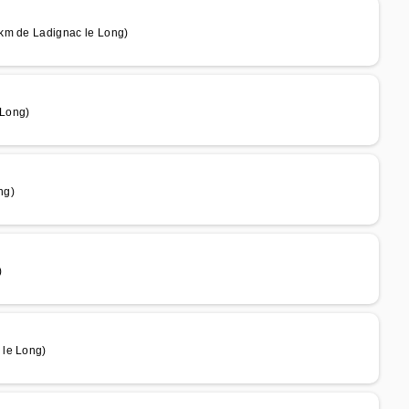
 km de Ladignac le Long)
 Long)
ng)
)
 le Long)