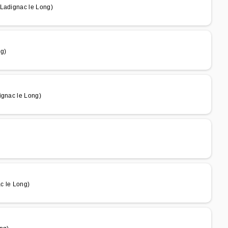
 Ladignac le Long)
ng)
ignac le Long)
c le Long)