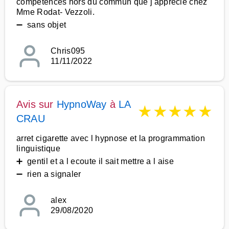
compétences hors du commun que j'apprécie chez
Mme Rodat- Vezzoli.
➖ sans objet
Chris095
11/11/2022
Avis sur
HypnoWay
à
LA
★
★
★
★
★
CRAU
arret cigarette avec l hypnose et la programmation
linguistique
➕ gentil et a l ecoute il sait mettre a l aise
➖ rien a signaler
alex
29/08/2020