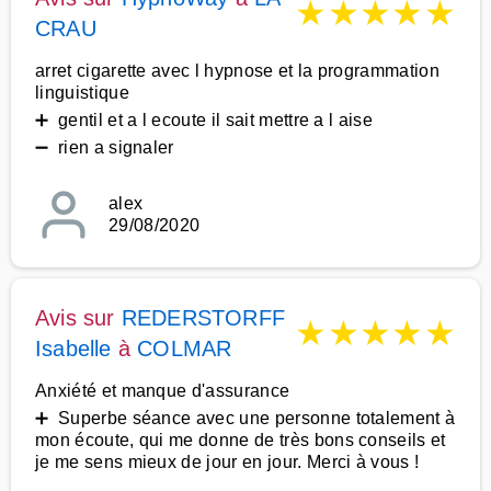
★
★
★
★
★
CRAU
arret cigarette avec l hypnose et la programmation
linguistique
➕ gentil et a l ecoute il sait mettre a l aise
➖ rien a signaler
alex
29/08/2020
Avis sur
REDERSTORFF
★
★
★
★
★
Isabelle
à
COLMAR
Anxiété et manque d'assurance
➕ Superbe séance avec une personne totalement à
mon écoute, qui me donne de très bons conseils et
je me sens mieux de jour en jour. Merci à vous !