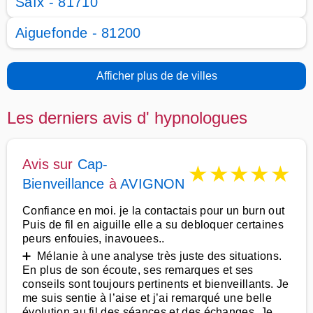
Saïx - 81710
Aiguefonde - 81200
Afficher plus de de villes
Les derniers avis d' hypnologues
Avis sur
Cap-
★
★
★
★
★
Bienveillance
à
AVIGNON
Confiance en moi. je la contactais pour un burn out
Puis de fil en aiguille elle a su debloquer certaines
peurs enfouies, inavouees..
➕ Mélanie à une analyse très juste des situations.
En plus de son écoute, ses remarques et ses
conseils sont toujours pertinents et bienveillants. Je
me suis sentie à l’aise et j’ai remarqué une belle
évolution au fil des séances et des échanges. Je