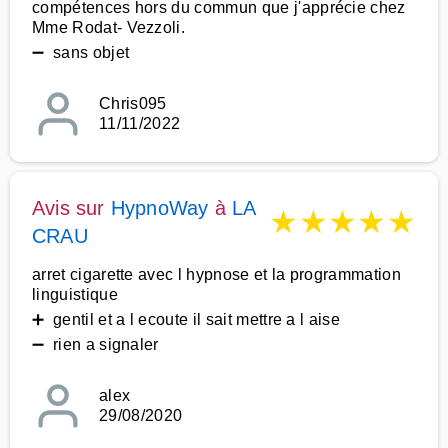
compétences hors du commun que j'apprécie chez
Mme Rodat- Vezzoli.
➖ sans objet
Chris095
11/11/2022
Avis sur
HypnoWay
à
LA
★
★
★
★
★
CRAU
arret cigarette avec l hypnose et la programmation
linguistique
➕ gentil et a l ecoute il sait mettre a l aise
➖ rien a signaler
alex
29/08/2020