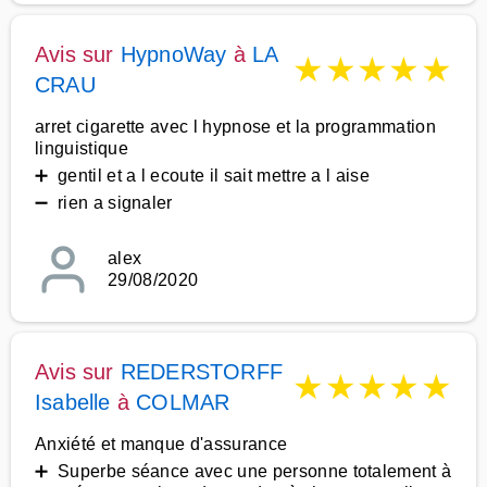
Avis sur
HypnoWay
à
LA
★
★
★
★
★
CRAU
arret cigarette avec l hypnose et la programmation
linguistique
➕ gentil et a l ecoute il sait mettre a l aise
➖ rien a signaler
alex
29/08/2020
Avis sur
REDERSTORFF
★
★
★
★
★
Isabelle
à
COLMAR
Anxiété et manque d'assurance
➕ Superbe séance avec une personne totalement à