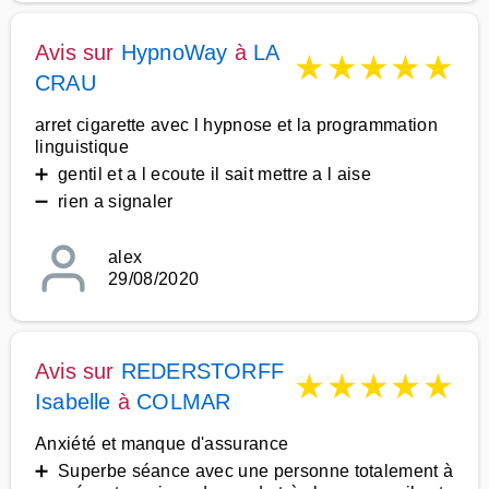
Avis sur
HypnoWay
à
LA
★
★
★
★
★
CRAU
arret cigarette avec l hypnose et la programmation
linguistique
➕ gentil et a l ecoute il sait mettre a l aise
➖ rien a signaler
alex
29/08/2020
Avis sur
REDERSTORFF
★
★
★
★
★
Isabelle
à
COLMAR
Anxiété et manque d'assurance
➕ Superbe séance avec une personne totalement à