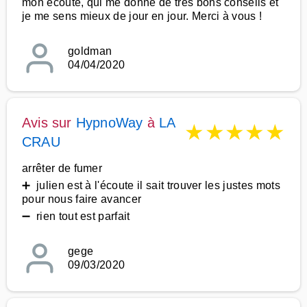
mon écoute, qui me donne de très bons conseils et
je me sens mieux de jour en jour. Merci à vous !
goldman
04/04/2020
Avis sur
HypnoWay
à
LA
★
★
★
★
★
CRAU
arrêter de fumer
➕ julien est à l'écoute il sait trouver les justes mots
pour nous faire avancer
➖ rien tout est parfait
gege
09/03/2020