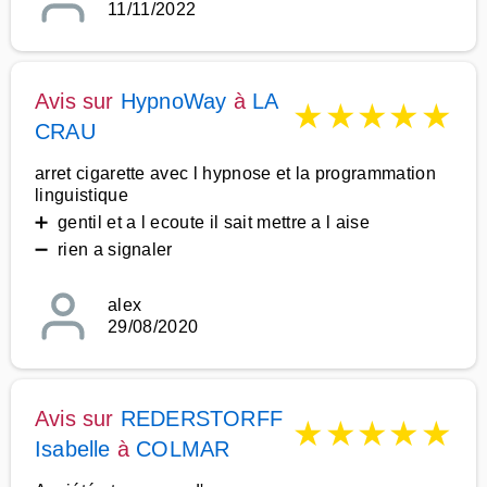
11/11/2022
Avis sur
HypnoWay
à
LA
★
★
★
★
★
CRAU
arret cigarette avec l hypnose et la programmation
linguistique
➕ gentil et a l ecoute il sait mettre a l aise
➖ rien a signaler
alex
29/08/2020
Avis sur
REDERSTORFF
★
★
★
★
★
Isabelle
à
COLMAR