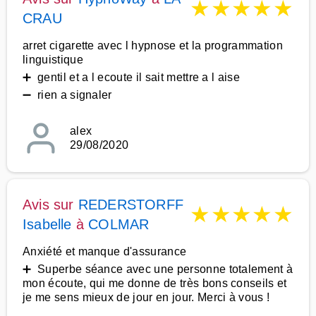
★
★
★
★
★
CRAU
arret cigarette avec l hypnose et la programmation
linguistique
➕ gentil et a l ecoute il sait mettre a l aise
➖ rien a signaler
alex
29/08/2020
Avis sur
REDERSTORFF
★
★
★
★
★
Isabelle
à
COLMAR
Anxiété et manque d'assurance
➕ Superbe séance avec une personne totalement à
mon écoute, qui me donne de très bons conseils et
je me sens mieux de jour en jour. Merci à vous !