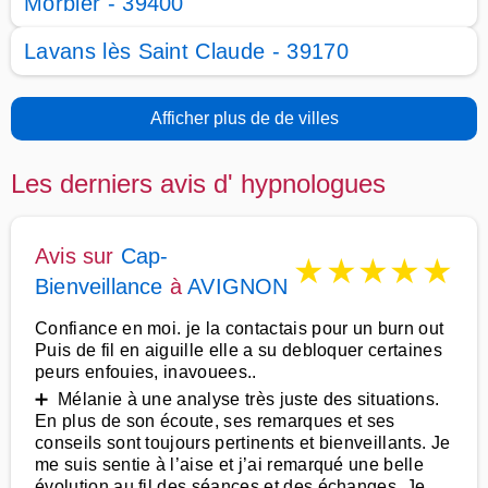
Morbier - 39400
Lavans lès Saint Claude - 39170
Afficher plus de de villes
Les derniers avis d' hypnologues
Avis sur
Cap-
★
★
★
★
★
Bienveillance
à
AVIGNON
Confiance en moi. je la contactais pour un burn out
Puis de fil en aiguille elle a su debloquer certaines
peurs enfouies, inavouees..
➕ Mélanie à une analyse très juste des situations.
En plus de son écoute, ses remarques et ses
conseils sont toujours pertinents et bienveillants. Je
me suis sentie à l’aise et j’ai remarqué une belle
évolution au fil des séances et des échanges. Je