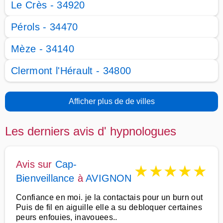
Le Crès - 34920
Pérols - 34470
Mèze - 34140
Clermont l'Hérault - 34800
Afficher plus de de villes
Les derniers avis d' hypnologues
Avis sur
Cap-
★
★
★
★
★
Bienveillance
à
AVIGNON
Confiance en moi. je la contactais pour un burn out
Puis de fil en aiguille elle a su debloquer certaines
peurs enfouies, inavouees..