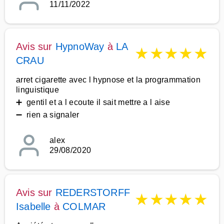
11/11/2022
Avis sur
HypnoWay
à
LA
★
★
★
★
★
CRAU
arret cigarette avec l hypnose et la programmation
linguistique
➕ gentil et a l ecoute il sait mettre a l aise
➖ rien a signaler
alex
29/08/2020
Avis sur
REDERSTORFF
★
★
★
★
★
Isabelle
à
COLMAR