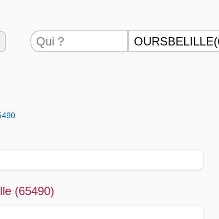
65490
lle (65490)