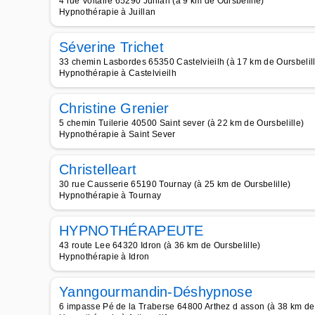
4 rue Voltaire 65290 Juillan (à 9 km de Oursbelille)
Hypnothérapie à Juillan
Séverine Trichet
33 chemin Lasbordes 65350 Castelvieilh (à 17 km de Oursbelil
Hypnothérapie à Castelvieilh
Christine Grenier
5 chemin Tuilerie 40500 Saint sever (à 22 km de Oursbelille)
Hypnothérapie à Saint Sever
Christelleart
30 rue Causserie 65190 Tournay (à 25 km de Oursbelille)
Hypnothérapie à Tournay
HYPNOTHÉRAPEUTE
43 route Lee 64320 Idron (à 36 km de Oursbelille)
Hypnothérapie à Idron
Yanngourmandin-Déshypnose
6 impasse Pé de la Traberse 64800 Arthez d asson (à 38 km de 