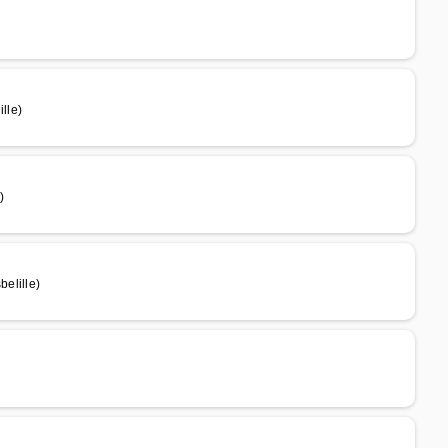
lle)
)
elille)