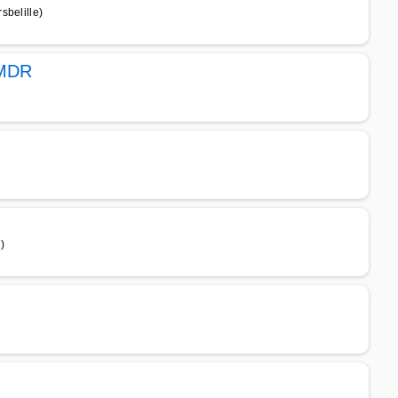
sbelille)
EMDR
)