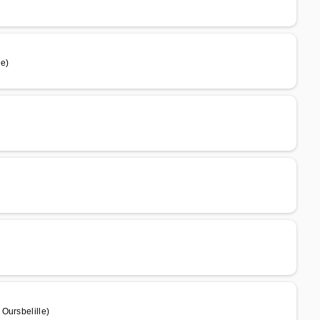
le)
Oursbelille)