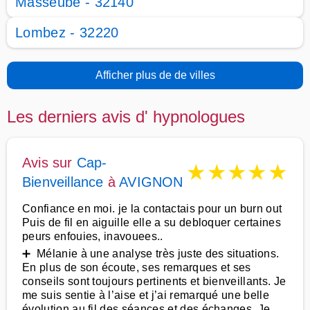
Masseube - 32140
Lombez - 32220
Afficher plus de de villes
Les derniers avis d' hypnologues
Avis sur
Cap-
★
★
★
★
★
Bienveillance
à
AVIGNON
Confiance en moi. je la contactais pour un burn out
Puis de fil en aiguille elle a su debloquer certaines
peurs enfouies, inavouees..
➕ Mélanie à une analyse très juste des situations.
En plus de son écoute, ses remarques et ses
conseils sont toujours pertinents et bienveillants. Je
me suis sentie à l’aise et j’ai remarqué une belle
évolution au fil des séances et des échanges. Je