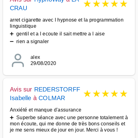
★
★
★
★
★
CRAU
arret cigarette avec l hypnose et la programmation
linguistique
➕ gentil et a l ecoute il sait mettre a l aise
➖ rien a signaler
alex
29/08/2020
Avis sur
REDERSTORFF
★
★
★
★
★
Isabelle
à
COLMAR
Anxiété et manque d'assurance
➕ Superbe séance avec une personne totalement à
mon écoute, qui me donne de très bons conseils et
je me sens mieux de jour en jour. Merci à vous !