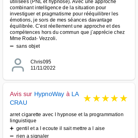
utilisées (PNL et hypnose). Avec une approche
combinant intelligence de la situation pour
investiguer et pragmatisme pour rééquilibrer les
émotions, je sors de mes séances davantage
équilibrée. C'est réellement une approche et des
compétences hors du commun que j'apprécie chez
Mme Rodat- Vezzoli.
➖ sans objet
Chris095
11/11/2022
Avis sur
HypnoWay
à
LA
★
★
★
★
★
CRAU
arret cigarette avec l hypnose et la programmation
linguistique
➕ gentil et a l ecoute il sait mettre a l aise
➖ rien a signaler