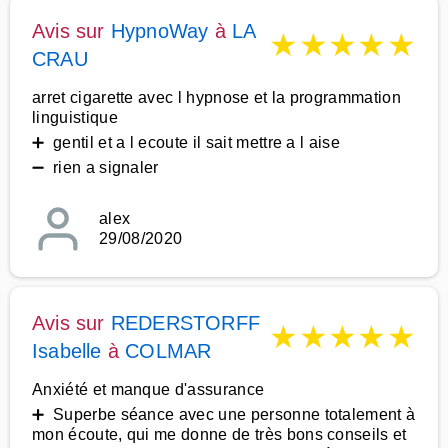
Avis sur
HypnoWay
à
LA
★
★
★
★
★
CRAU
arret cigarette avec l hypnose et la programmation
linguistique
➕ gentil et a l ecoute il sait mettre a l aise
➖ rien a signaler
alex
29/08/2020
Avis sur
REDERSTORFF
★
★
★
★
★
Isabelle
à
COLMAR
Anxiété et manque d'assurance
➕ Superbe séance avec une personne totalement à
mon écoute, qui me donne de très bons conseils et