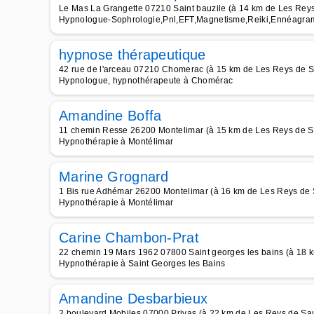
Le Mas La Grangette 07210 Saint bauzile (à 14 km de Les Rey
Hypnologue-Sophrologie,Pnl,EFT,Magnetisme,Reiki,Ennéagram
hypnose thérapeutique
42 rue de l'arceau 07210 Chomerac (à 15 km de Les Reys de S
Hypnologue, hypnothérapeute à Chomérac
Amandine Boffa
11 chemin Resse 26200 Montelimar (à 15 km de Les Reys de S
Hypnothérapie à Montélimar
Marine Grognard
1 Bis rue Adhémar 26200 Montelimar (à 16 km de Les Reys de 
Hypnothérapie à Montélimar
Carine Chambon-Prat
22 chemin 19 Mars 1962 07800 Saint georges les bains (à 18 
Hypnothérapie à Saint Georges les Bains
Amandine Desbarbieux
2 boulevard Mobiles 07000 Privas (à 22 km de Les Reys de Sa