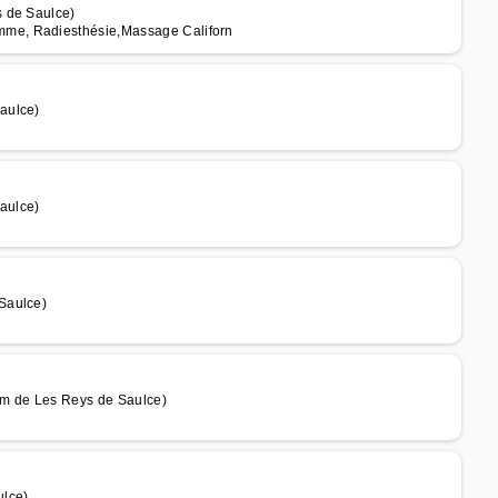
s de Saulce)
me, Radiesthésie,Massage Californ
aulce)
aulce)
Saulce)
km de Les Reys de Saulce)
ulce)