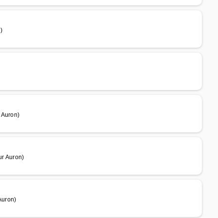
)
 Auron)
ur Auron)
Auron)