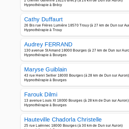
2 chemin Garenne 18220 Brecy (à 26 km de Dun sur Auron)
Hypnothérapie à Brécy
Cathy Duffaurt
26 Bis rue Frères Lumière 18570 Trouy (à 27 km de Dun sur Au
Hypnothérapie à Trouy
Audrey FERRAND
130 avenue St Amand 18000 Bourges (à 27 km de Dun sur Aur
Hypnothérapie à Bourges
Maryse Guiblain
43 rue Henri Sellier 18000 Bourges (à 28 km de Dun sur Auron
Hypnothérapie à Bourges
Farouk Dilmi
13 avenue Louis XI 18000 Bourges (à 28 km de Dun sur Auron)
Hypnothérapie à Bourges
Hauteville Chadorla Christelle
25 rue Laënnec 18000 Bourges (à 30 km de Dun sur Auron)