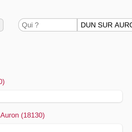
0)
 Auron (18130)