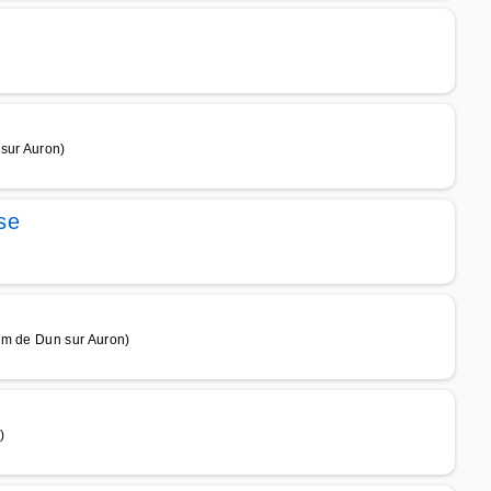
sur Auron)
se
km de Dun sur Auron)
)