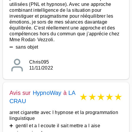
utilisées (PNL et hypnose). Avec une approche
combinant intelligence de la situation pour
investiguer et pragmatisme pour rééquilibrer les
émotions, je sors de mes séances davantage
équilibrée. C'est réellement une approche et des
compétences hors du commun que j'apprécie chez
Mme Rodat- Vezzoli.
➖ sans objet
Chris095
11/11/2022
Avis sur
HypnoWay
à
LA
★
★
★
★
★
CRAU
arret cigarette avec l hypnose et la programmation
linguistique
➕ gentil et a l ecoute il sait mettre a l aise