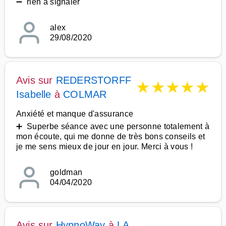
➖ rien a signaler
alex
29/08/2020
Avis sur
REDERSTORFF
★
★
★
★
★
Isabelle
à
COLMAR
Anxiété et manque d'assurance
➕ Superbe séance avec une personne totalement à
mon écoute, qui me donne de très bons conseils et
je me sens mieux de jour en jour. Merci à vous !
goldman
04/04/2020
Avis sur
HypnoWay
à
LA