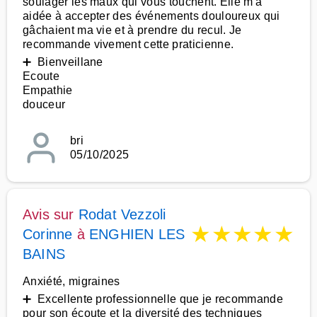
soulager les maux qui vous touchent. Elle m'a
aidée à accepter des événements douloureux qui
gâchaient ma vie et à prendre du recul. Je
recommande vivement cette praticienne.
➕ Bienveillane
Ecoute
Empathie
douceur
bri
05/10/2025
Avis sur
Rodat Vezzoli
★
★
★
★
★
Corinne
à
ENGHIEN LES
BAINS
Anxiété, migraines
➕ Excellente professionnelle que je recommande
pour son écoute et la diversité des techniques