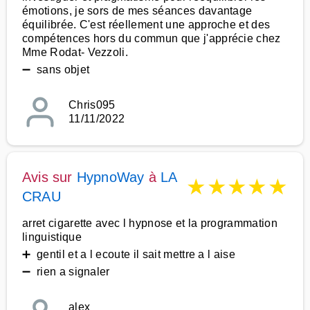
émotions, je sors de mes séances davantage
équilibrée. C'est réellement une approche et des
compétences hors du commun que j'apprécie chez
Mme Rodat- Vezzoli.
➖ sans objet
Chris095
11/11/2022
Avis sur
HypnoWay
à
LA
★
★
★
★
★
CRAU
arret cigarette avec l hypnose et la programmation
linguistique
➕ gentil et a l ecoute il sait mettre a l aise
➖ rien a signaler
alex