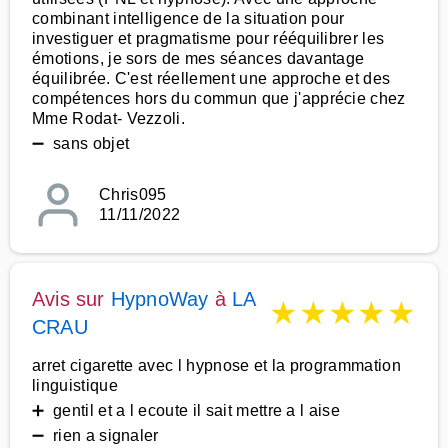
combinant intelligence de la situation pour
investiguer et pragmatisme pour rééquilibrer les
émotions, je sors de mes séances davantage
équilibrée. C'est réellement une approche et des
compétences hors du commun que j'apprécie chez
Mme Rodat- Vezzoli.
➖ sans objet
Chris095
11/11/2022
Avis sur
HypnoWay
à
LA
★
★
★
★
★
CRAU
arret cigarette avec l hypnose et la programmation
linguistique
➕ gentil et a l ecoute il sait mettre a l aise
➖ rien a signaler