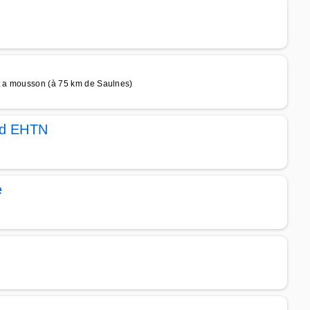
nt a mousson (à 75 km de Saulnes)
rd EHTN
e