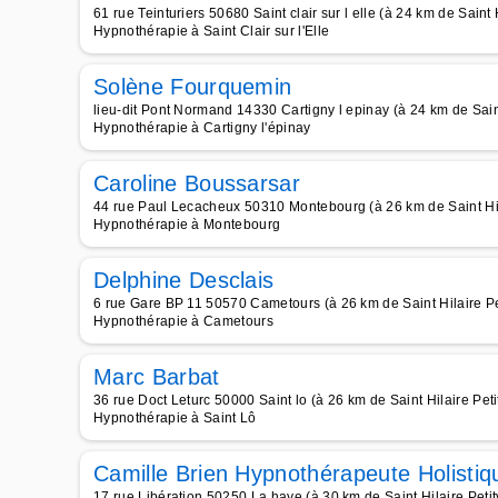
61 rue Teinturiers 50680 Saint clair sur l elle (à 24 km de Saint H
Hypnothérapie à Saint Clair sur l'Elle
Solène Fourquemin
lieu-dit Pont Normand 14330 Cartigny l epinay (à 24 km de Saint 
Hypnothérapie à Cartigny l'épinay
Caroline Boussarsar
44 rue Paul Lecacheux 50310 Montebourg (à 26 km de Saint Hila
Hypnothérapie à Montebourg
Delphine Desclais
6 rue Gare BP 11 50570 Cametours (à 26 km de Saint Hilaire Pet
Hypnothérapie à Cametours
Marc Barbat
36 rue Doct Leturc 50000 Saint lo (à 26 km de Saint Hilaire Petit
Hypnothérapie à Saint Lô
Camille Brien Hypnothérapeute Holistiq
17 rue Libération 50250 La haye (à 30 km de Saint Hilaire Petitv