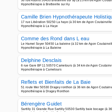
36 rue Aubins 50430 Bretteville sur ay (à 23 km de Agon Coutain
Hypnothérapie à Bretteville sur Ay
Camille Brien Hypnothérapeute Holistiq
17 rue Libération 50250 La haye (à 30 km de Agon Coutainville
Hypnothérapie à La Haye
Comme des Rond dans L eau
Le Hamel Soyer 50450 La baleine (à 32 km de Agon Coutainvil
Hypnothérapie à La Baleine
Delphine Desclais
6 rue Gare BP 11 50570 Cametours (à 34 km de Agon Coutainvi
Hypnothérapie à Cametours
Reflets et Bienfaits de La Baie
51 route Mer 50530 Dragey ronthon (à 36 km de Agon Coutainvi
Hypnothérapie à Dragey Ronthon
Bérengère Guidet
Sartilly 31 Grande Rue Sartilly 50530 Sartilly baie bocage (à 3