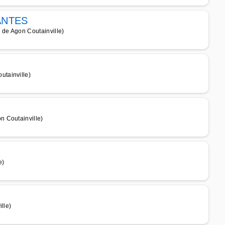
ANTES
de Agon Coutainville)
tainville)
n Coutainville)
e)
lle)