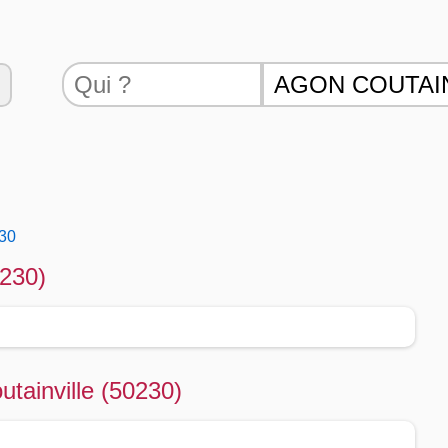
230
0230)
tainville (50230)