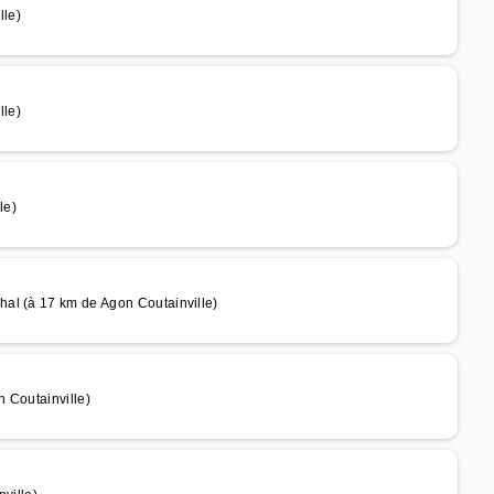
lle)
lle)
le)
al (à 17 km de Agon Coutainville)
 Coutainville)