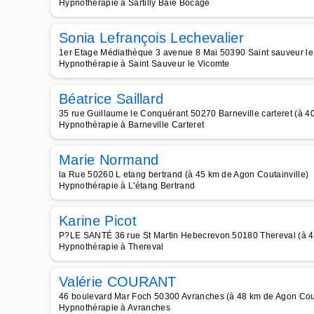
Hypnothérapie à Sartilly Baie Bocage
Sonia Lefrançois Lechevalier
1er Etage Médiathèque 3 avenue 8 Mai 50390 Saint sauveur le 
Hypnothérapie à Saint Sauveur le Vicomte
Béatrice Saillard
35 rue Guillaume le Conquérant 50270 Barneville carteret (à 4
Hypnothérapie à Barneville Carteret
Marie Normand
la Rue 50260 L etang bertrand (à 45 km de Agon Coutainville)
Hypnothérapie à L'étang Bertrand
Karine Picot
P?LE SANTÉ 36 rue St Martin Hebecrevon 50180 Thereval (à 47
Hypnothérapie à Thereval
Valérie COURANT
46 boulevard Mar Foch 50300 Avranches (à 48 km de Agon Cout
Hypnothérapie à Avranches