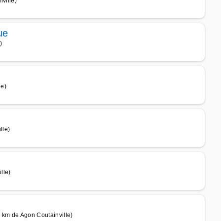
ville)
ue
)
le)
lle)
lle)
6 km de Agon Coutainville)