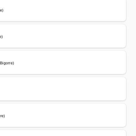
e)
e)
Bigorre)
re)