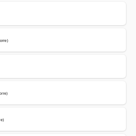
orre)
orre)
re)